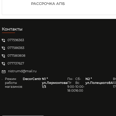
РАССРОЧКА АПБ
Контакты
077596363
077586363
077580808
077737627
nistrumd@mail.ru
Режим
DecorCentr
N1 *
Пн-
Сб-
N2 *
В
работы
ул.Лермонтова
Пт
Вс
ул.Полецкого8А
1
магазинов:
1/3
9:00-
10:00-
1
18:00
16:00