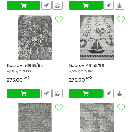
Бостон 40935/64
Бостон 48145/99
Артикул:
9380
Артикул:
9382
руб
руб
275,00
275,00