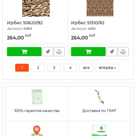
Ирбис 50620/82
Ирбис 51510/82
Артикул:
6360
Артикул:
4334
руб
руб
264,00
264,00
1
2
3
4
все
вперёд »
100% гарантия качества
Доставка по ПМР