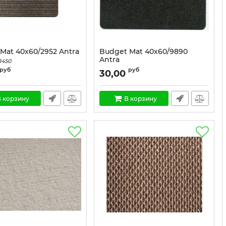
 Mat 40x60/2952 Antra
Budget Mat 40x60/9890
Antra
1450
Артикул:
1443
руб
руб
30,00
 корзину
В корзину