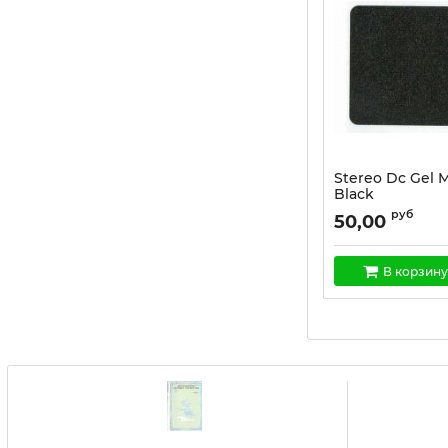
Stereo Dc Gel M
Black
Артикул:
1452
руб
50,00
В корзину