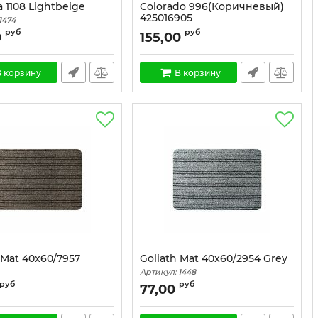
a 1108 Lightbeige
Colorado 996(Коричневый)
425016905
1474
Артикул:
1497
руб
руб
0
155,00
 корзину
В корзину
 Mat 40x60/7957
Goliath Mat 40x60/2954 Grey
Артикул:
1448
1451
руб
руб
77,00