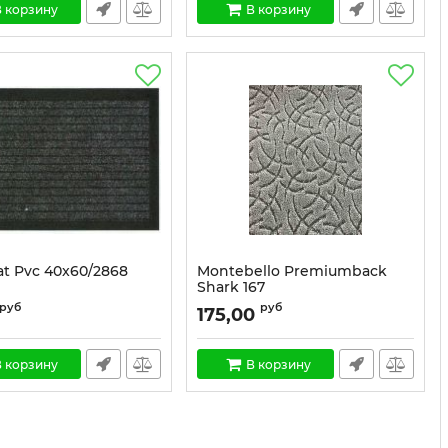
 корзину
В корзину
t Pvc 40x60/2868
Montebello Premiumback
Shark 167
1446
Артикул:
1462
руб
руб
175,00
 корзину
В корзину