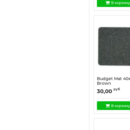
В корзину
Budget Mat 40x
Brown
Артикул:
1442
руб
30,00
В корзину