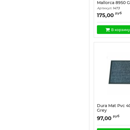
Mallorca 8950 G
Артикул:
1473
руб
175,00
В корзину
Dura Mat Pvc 4
Grey
Артикул:
1445
руб
97,00