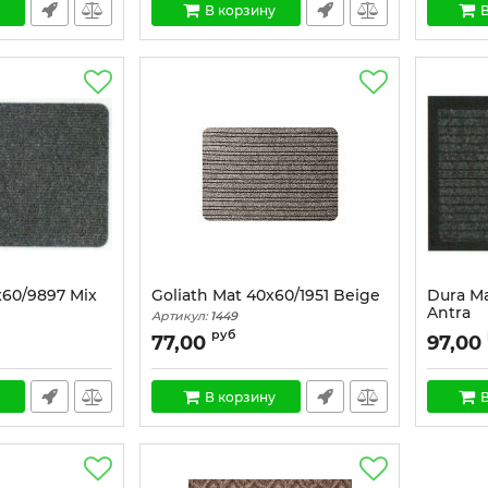
В корзину
В
60/9897 Mix
Goliath Mat 40x60/1951 Beige
Dura Ma
Antra
Артикул:
1449
Артикул:
руб
77,00
97,00
В корзину
В