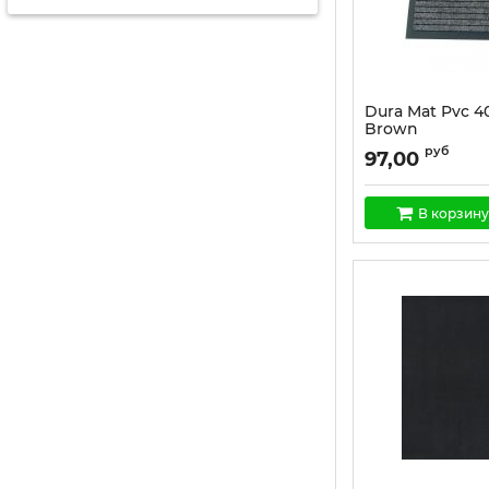
Dura Mat Pvc 4
Brown
Артикул:
1447
руб
97,00
В корзину