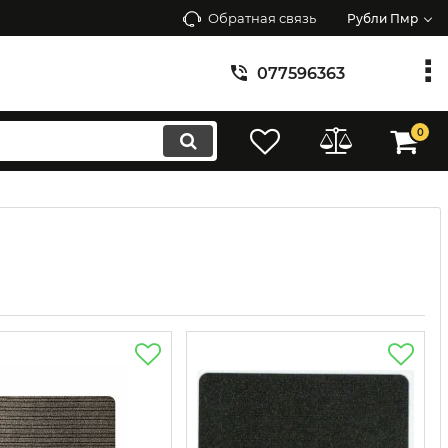
Обратная связь
Рубли Пмр
077596363
0