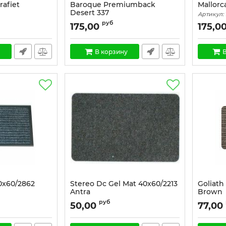
rafiet
Baroque Premiumback
Mallorc
Desert 337
Артикул:
Артикул:
1466
руб
175,00
175,0
В корзину
В
0x60/2862
Stereo Dc Gel Mat 40x60/2213
Goliath
Antra
Brown
Артикул:
1453
Артикул:
руб
50,00
77,00