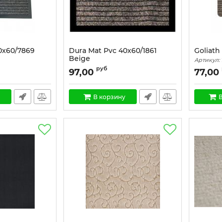
0x60/7869
Dura Mat Pvc 40x60/1861
Goliath
Beige
Артикул:
Артикул:
1444
руб
97,00
77,00
В корзину
В