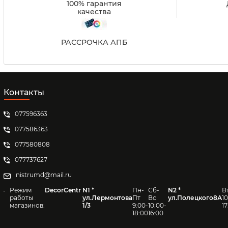
100% гарантия
качества
РАССРОЧКА АПБ
Контакты
077596363
077586363
077580808
077737627
nistrumd@mail.ru
Режим
DecorCentr
N1 *
Пн-
Сб-
N2 *
В
работы
ул.Лермонтова
Пт
Вс
ул.Полецкого8А
1
магазинов:
1/3
9:00-
10:00-
1
18:00
16:00