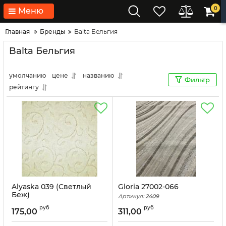
0
Меню
Главная
Бренды
Balta Бельгия
Balta Бельгия
умолчанию
цене
названию
Фильтр
рейтингу
Alyaska 039 (Светлый
Gloria 27002-066
Беж)
Артикул:
2409
Артикул:
1494
руб
руб
175,00
311,00